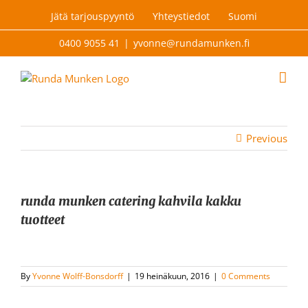
Skip
Jätä tarjouspyyntö
Yhteystiedot
Suomi
to
content
0400 9055 41
|
yvonne@rundamunken.fi
Previous
runda munken catering kahvila kakku
tuotteet
By
Yvonne Wolff-Bonsdorff
|
19 heinäkuun, 2016
|
0 Comments