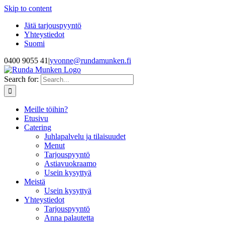
Skip to content
Jätä tarjouspyyntö
Yhteystiedot
Suomi
0400 9055 41
|
yvonne@rundamunken.fi
Search for:
Meille töihin?
Etusivu
Catering
Juhlapalvelu ja tilaisuudet
Menut
Tarjouspyyntö
Astiavuokraamo
Usein kysyttyä
Meistä
Usein kysyttyä
Yhteystiedot
Tarjouspyyntö
Anna palautetta