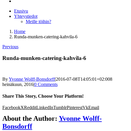
Etusivu
Yhteystiedot
Meille töihin?
Home
Runda-munken-catering-kahvila-6
Previous
Runda-munken-catering-kahvila-6
By
Yvonne Wolff-Bonsdorff
|
2016-07-08T14:05:01+02:00
8
heinäkuun, 2016
|
0 Comments
Share This Story, Choose Your Platform!
Facebook
X
Reddit
LinkedIn
Tumblr
Pinterest
Vk
Email
About the Author:
Yvonne Wolff-
Bonsdorff