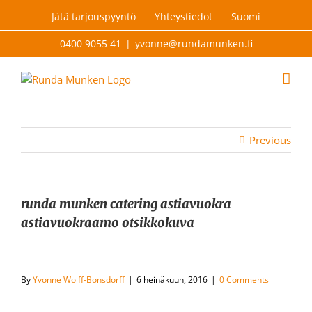
Skip
Jätä tarjouspyyntö
Yhteystiedot
Suomi
to
content
0400 9055 41
|
yvonne@rundamunken.fi
Previous
runda munken catering astiavuokra
astiavuokraamo otsikkokuva
By
Yvonne Wolff-Bonsdorff
|
6 heinäkuun, 2016
|
0 Comments