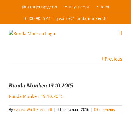
Skip
Jätä tarjouspyyntö
Yhteystiedot
Suomi
to
content
0400 9055 41
|
yvonne@rundamunken.fi
Previous
Runda Munken 19.10.2015
Runda Munken 19.10.2015
By
Yvonne Wolff-Bonsdorff
|
11 heinäkuun, 2016
|
0 Comments