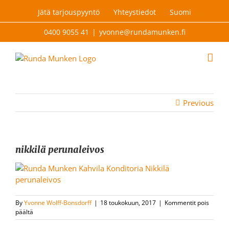
Skip
Jätä tarjouspyyntö
Yhteystiedot
Suomi
to
content
0400 9055 41
|
yvonne@rundamunken.fi
Previous
nikkilä perunaleivos
By
Yvonne Wolff-Bonsdorff
|
18 toukokuun, 2017
|
Kommentit pois
artikkelissa
päältä
nikkilä