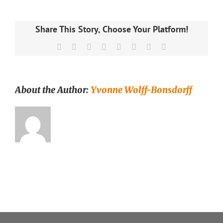
perunaleivos
Share This Story, Choose Your Platform!
Facebook
X
Reddit
LinkedIn
Tumblr
Pinterest
Vk
Email
About the Author:
Yvonne Wolff-Bonsdorff