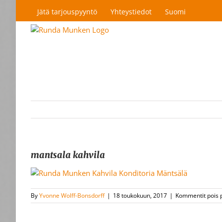
Skip
Jätä tarjouspyyntö
Yhteystiedot
Suomi
to
content
mantsala kahvila
By
Yvonne Wolff-Bonsdorff
|
18 toukokuun, 2017
|
Kommentit pois 