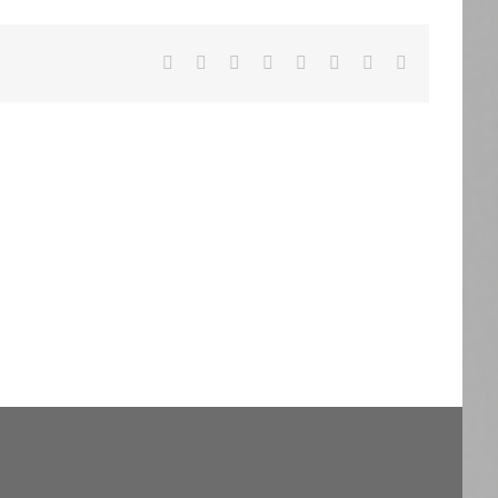
Facebook
X
Reddit
LinkedIn
Tumblr
Pinterest
Vk
Email