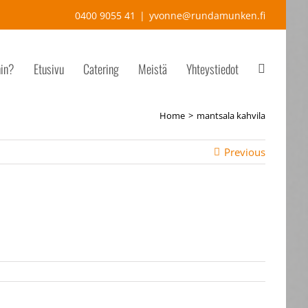
0400 9055 41
|
yvonne@rundamunken.fi
hin?
Etusivu
Catering
Meistä
Yhteystiedot
Home
mantsala kahvila
Previous