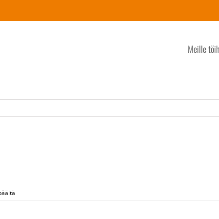
Meille töi
artikkelissa
päältä
mantsala
kahvila