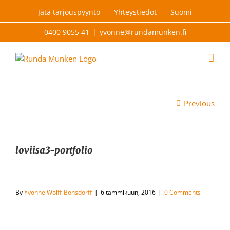
Skip
Jätä tarjouspyyntö
Yhteystiedot
Suomi
to
content
0400 9055 41
|
yvonne@rundamunken.fi
Previous
loviisa3-portfolio
By
Yvonne Wolff-Bonsdorff
|
6 tammikuun, 2016
|
0 Comments