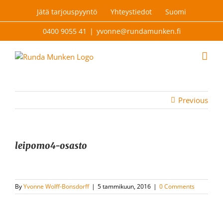
Skip
Jätä tarjouspyyntö
Yhteystiedot
Suomi
to
content
0400 9055 41
|
yvonne@rundamunken.fi
Previous
leipomo4-osasto
By
Yvonne Wolff-Bonsdorff
|
5 tammikuun, 2016
|
0 Comments