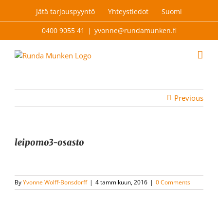
Skip
Jätä tarjouspyyntö
Yhteystiedot
Suomi
to
content
0400 9055 41
|
yvonne@rundamunken.fi
Previous
leipomo3-osasto
By
Yvonne Wolff-Bonsdorff
|
4 tammikuun, 2016
|
0 Comments