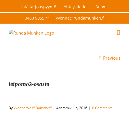
Skip
Jätä tarjouspyyntö
Yhteystiedot
Suomi
to
content
0400 9055 41
|
yvonne@rundamunken.fi
Previous
leipomo2-osasto
By
Yvonne Wolff-Bonsdorff
|
4 tammikuun, 2016
|
0 Comments