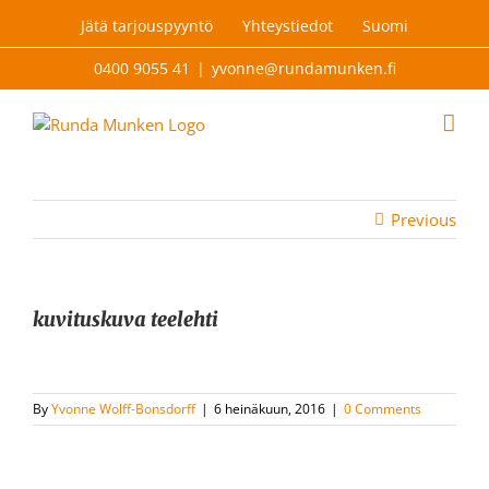
Skip
Jätä tarjouspyyntö
Yhteystiedot
Suomi
to
content
0400 9055 41
|
yvonne@rundamunken.fi
Previous
kuvituskuva teelehti
By
Yvonne Wolff-Bonsdorff
|
6 heinäkuun, 2016
|
0 Comments