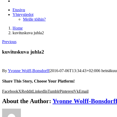
Etusivu
Yhteystiedot
Meille töihin?
Home
kuvituskuva juhla2
Previous
kuvituskuva juhla2
By
Yvonne Wolff-Bonsdorff
|
2016-07-06T13:34:43+02:00
6 heinäkuu
Share This Story, Choose Your Platform!
Facebook
X
Reddit
LinkedIn
Tumblr
Pinterest
Vk
Email
About the Author:
Yvonne Wolff-Bonsdorf