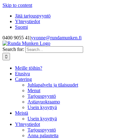
Skip to content
Jätä tarjouspyyntö
Yhteystiedot
Suomi
0400 9055 41
|
yvonne@rundamunken.fi
Search for:
Meille töihin?
Etusivu
Catering
Juhlapalvelu ja tilaisuudet
Menut
Tarjouspyyntö
Astiavuokraamo
Usein kysyttyä
Meistä
Usein kysyttyä
Yhteystiedot
Tarjouspyyntö
Anna palautetta