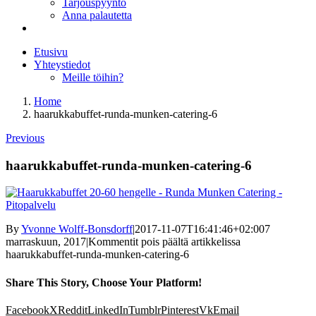
Tarjouspyyntö
Anna palautetta
Etusivu
Yhteystiedot
Meille töihin?
Home
haarukkabuffet-runda-munken-catering-6
Previous
haarukkabuffet-runda-munken-catering-6
By
Yvonne Wolff-Bonsdorff
|
2017-11-07T16:41:46+02:00
7
marraskuun, 2017
|
Kommentit pois päältä
artikkelissa
haarukkabuffet-runda-munken-catering-6
Share This Story, Choose Your Platform!
Facebook
X
Reddit
LinkedIn
Tumblr
Pinterest
Vk
Email