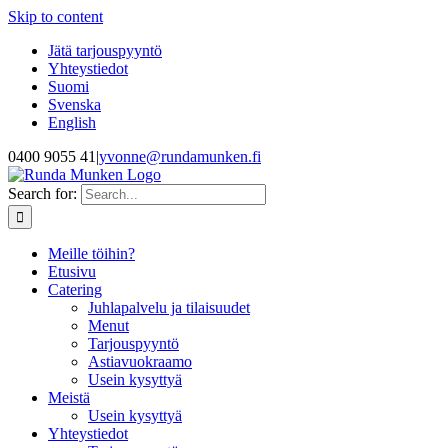
Skip to content
Jätä tarjouspyyntö
Yhteystiedot
Suomi
Svenska
English
0400 9055 41
|
yvonne@rundamunken.fi
Search for:
Meille töihin?
Etusivu
Catering
Juhlapalvelu ja tilaisuudet
Menut
Tarjouspyyntö
Astiavuokraamo
Usein kysyttyä
Meistä
Usein kysyttyä
Yhteystiedot