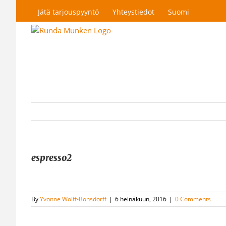
Skip
Jätä tarjouspyyntö
Yhteystiedot
Suomi
to
content
espresso2
By
Yvonne Wolff-Bonsdorff
|
6 heinäkuun, 2016
|
0 Comments