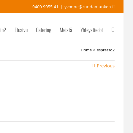
0400 9055 41
|
yvonne@rundamunken.fi
hin?
Etusivu
Catering
Meistä
Yhteystiedot
Home
espresso2
Previous