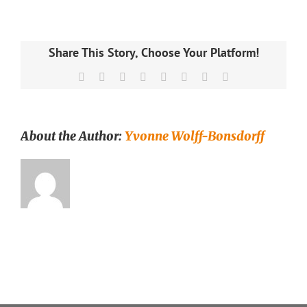
earl
grey
rose
Share This Story, Choose Your Platform!
Facebook
X
Reddit
LinkedIn
Tumblr
Pinterest
Vk
Email
About the Author:
Yvonne Wolff-Bonsdorff