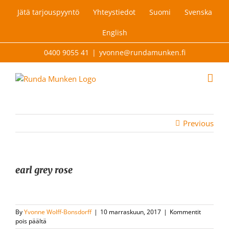
Skip
Jätä tarjouspyyntö
Yhteystiedot
Suomi
Svenska
to
content
English
0400 9055 41
|
yvonne@rundamunken.fi
Previous
earl grey rose
By
Yvonne Wolff-Bonsdorff
|
10 marraskuun, 2017
|
Kommentit
artikkelissa
pois päältä