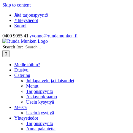
Skip to content
Jätä tarjouspyyntö
Yhteystiedot
Suomi
0400 9055 41
|
yvonne@rundamunken.fi
Search for:
Meille töihin?
Etusivu
Catering
Juhlapalvelu ja tilaisuudet
Menut
Tarjouspyyntö
Astiavuokraamo
Usein kysyttyä
Meistä
Usein kysyttyä
Yhteystiedot
Tarjouspyyntö
Anna palautetta