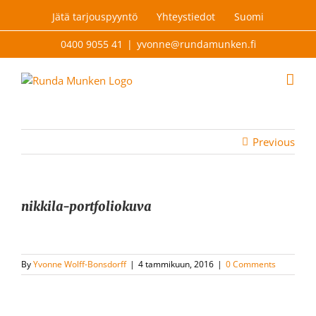
Skip
Jätä tarjouspyyntö
Yhteystiedot
Suomi
to
content
0400 9055 41
|
yvonne@rundamunken.fi
Previous
nikkila-portfoliokuva
By
Yvonne Wolff-Bonsdorff
|
4 tammikuun, 2016
|
0 Comments