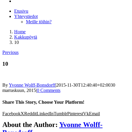
Etusivu
Yhteystiedot
Meille töihin?
Home
Kakkupöytä
10
Previous
10
By
Yvonne Wolff-Bonsdorff
|
2015-11-30T12:40:40+02:00
30
marraskuun, 2015
|
0 Comments
Share This Story, Choose Your Platform!
Facebook
X
Reddit
LinkedIn
Tumblr
Pinterest
Vk
Email
About the Author:
Yvonne Wolff-