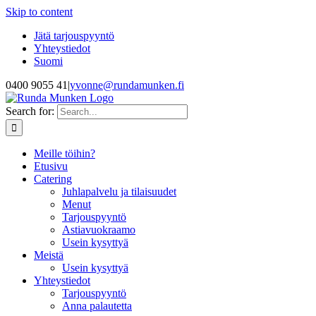
Skip to content
Jätä tarjouspyyntö
Yhteystiedot
Suomi
0400 9055 41
|
yvonne@rundamunken.fi
Search for:
Meille töihin?
Etusivu
Catering
Juhlapalvelu ja tilaisuudet
Menut
Tarjouspyyntö
Astiavuokraamo
Usein kysyttyä
Meistä
Usein kysyttyä
Yhteystiedot
Tarjouspyyntö
Anna palautetta