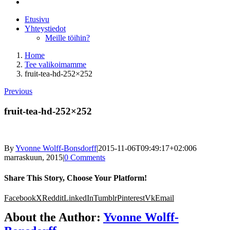
Etusivu
Yhteystiedot
Meille töihin?
Home
Tee valikoimamme
fruit-tea-hd-252×252
Previous
fruit-tea-hd-252×252
By
Yvonne Wolff-Bonsdorff
|
2015-11-06T09:49:17+02:00
6
marraskuun, 2015
|
0 Comments
Share This Story, Choose Your Platform!
Facebook
X
Reddit
LinkedIn
Tumblr
Pinterest
Vk
Email
About the Author:
Yvonne Wolff-