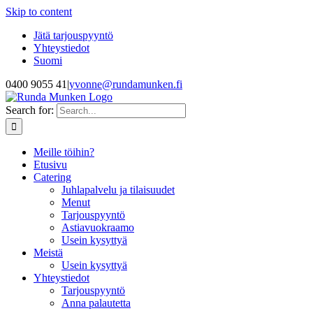
Skip to content
Jätä tarjouspyyntö
Yhteystiedot
Suomi
0400 9055 41
|
yvonne@rundamunken.fi
Search for:
Meille töihin?
Etusivu
Catering
Juhlapalvelu ja tilaisuudet
Menut
Tarjouspyyntö
Astiavuokraamo
Usein kysyttyä
Meistä
Usein kysyttyä
Yhteystiedot
Tarjouspyyntö
Anna palautetta