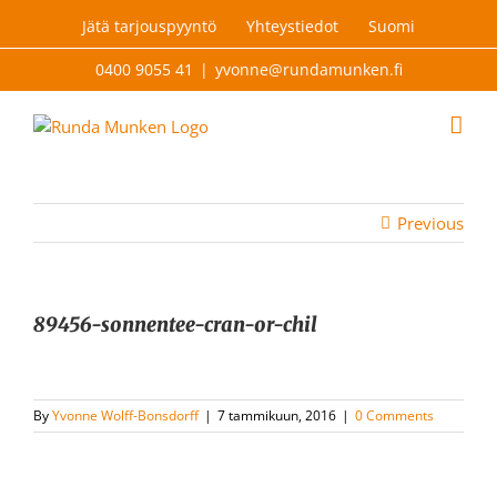
Skip
Jätä tarjouspyyntö
Yhteystiedot
Suomi
to
content
0400 9055 41
|
yvonne@rundamunken.fi
Previous
89456-sonnentee-cran-or-chil
By
Yvonne Wolff-Bonsdorff
|
7 tammikuun, 2016
|
0 Comments