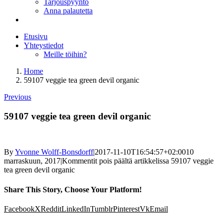
Tarjouspyyntö
Anna palautetta
Etusivu
Yhteystiedot
Meille töihin?
Home
59107 veggie tea green devil organic
Previous
59107 veggie tea green devil organic
By
Yvonne Wolff-Bonsdorff
|
2017-11-10T16:54:57+02:00
10
marraskuun, 2017
|
Kommentit pois päältä
artikkelissa 59107 veggie
tea green devil organic
Share This Story, Choose Your Platform!
Facebook
X
Reddit
LinkedIn
Tumblr
Pinterest
Vk
Email