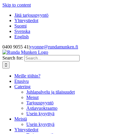
Skip to content
Jätä tarjouspyyntö
Yhteystiedot
Suomi
Svenska
English
0400 9055 41
|
yvonne@rundamunken.fi
Search for:
Meille töihin?
Etusivu
Catering
Juhlapalvelu ja tilaisuudet
Menut
Tarjouspyyntö
Astiavuokraamo
Usein kysyttyä
Meistä
Usein kysyttyä
Yhteystiedot