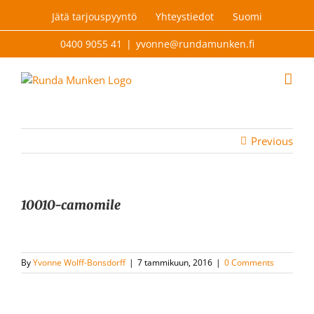
Skip
Jätä tarjouspyyntö
Yhteystiedot
Suomi
to
content
0400 9055 41
|
yvonne@rundamunken.fi
Previous
10010-camomile
By
Yvonne Wolff-Bonsdorff
|
7 tammikuun, 2016
|
0 Comments